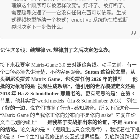
理解这个顺序可以被怎样改变”。灯坏了、被打断了、
需要疏导交通了——它没有任何东西可以依靠。生成
式视频模型能续一个模式；enactive 系统能在模式断
裂时决定下一步做什么。
记住这条线：
续规律 vs. 规律崩了之后决定怎么办。
接下来我要拿 Matrix-Game 3.0 去对照这条线。动手之前，有一
个口径必须先讲清楚，不然容易误会。
Sutton 这篇论文里，从
头到尾没提过 Matrix-Game，也没提任何 2026 年的模型——他
批的对象写的是”视频生成系统”，他引用的世界模型定义还是 
2018 年 Ha & Schmidhuber 那篇老的。
更有意思的是：在第 3 
节里，他其实把”world models（Ha & Schmidhuber, 2018）“列在
了
好的一边
，说它们捕捉了行动 - 感知耦合。所以下面这套——
“Matrix-Game 的自我修正修向分布而不是修向 stake""它骑在论
文自己划的缝上”——
是我基于实战推出来的论证，不是 Sutton 
的结论。
论文说的是 A（视频生成只会续规律），我接着往下推
的是 B（一个主打自我修正的交互式世界模型，到底跨没跨过那