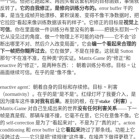
一个词。但把它跑起来、再回头看这套机制的目标函数，事情就
反转了。
它的自我修正，是修向训练分布的。
error buffer 干的
事，是当生成帧开始漂移、累积误差、变得不像干净数据时，把
它拉回”看起来像训练数据该有的样子”。它修正的目标是
视觉上
可信
。你在里面做一件训练分布里没有的事——把镜头怼到一个
它从没见过的角度、做一个物理上不可能的动作——它不会”诊
断出哪里不对、然后介入改变局面”，它会
编一个看起来合理的
下一帧把你糊弄过去
。它在做梦，不是在排查。这就是 Sutton 
那句”不在准不准，在种类”的实证。Matrix-Game 的”修正”和 
enactive 的”修正”，是两种东西：：朝着训练分布修。目标 = 让
画面继续可信。在乎的是”像不像”。
enactive agent：朝着自身的目标和存续修。目标 = 利害
（normativity）。在乎的是”是不是”。红绿灯坏了我要介入，是
因为撞车这件事
对我有后果
。差别的根，在于
stake（利害）
。
Matrix-Game 对自己生成出来的世界
没有任何利害关系
——下一
帧是真是假、那辆车撞不撞，它毫不在意，它只在意像不像。它
的 self-correction 是为了”看起来对”，不是为了”真的对”。action 
conditioning 和 error buffer 让它
看起来
跨过了那条线。功能上它
没跨过去——它只是把”续规律”这件事，在噪声下做得更稳了。