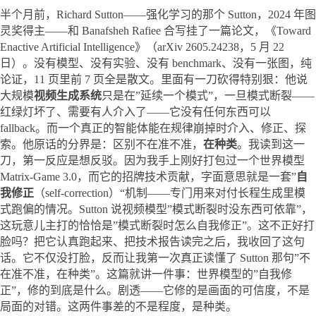
半个月前，Richard Sutton——强化学习的那个 Sutton，2024 年图
灵奖得主——和 Banafsheh Rafiee 合写挂了一篇论文，《Toward 
Enactive Artificial Intelligence》（arXiv 2605.24238，5 月 22 
日）。没有模型、没有实验、没有 benchmark、没有一张图，纯
论证，11 页里前 7 页全是散文。里面有一刀砍得特别狠：他说
大规模
视频生成系统
只是在”延续一个模式”，一旦模式断裂——
红绿灯坏了、需要有人介入了——它没有任何东西可以 
fallback。而一个真正的智能体能在规律崩掉时介入、修正、探
索。他原话的分界是：区别不在准不准，
在种类
。我读到这一
刀，第一反应是想反驳。因为我手上刚好打包过一个世界模型 
Matrix-Game 3.0，而它的招牌技术贡献，字面意思就是一套”
自
我修正
（self-correction）“机制——专门用来对付长程生成里模
式跑偏的情况。Sutton 说视频模型”模式断裂时没东西可依靠”，
这玩意儿主打的恰恰是”模式断裂时怎么自我修正”。这不正好打
脸吗？把它认真跑起来、把技术报告读完之后，我收回了这句
话。它不仅没打脸，反而让我第一次真正读懂了 Sutton 那句”不
在准不准，在种类”。这篇就讲一件事：世界模型的”自我修
正”，修的到底是什么。剧透——它修的是画面的可信度，不是
局面的对错。这两件事差的不是程度，是种类。