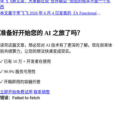
会议"身份进入全球最顶级的电影工业舞台。看似一条品牌公关
李飞飞新文章：大家都在说"世界模型",但说的根本不是一个东
稿，背后藏着一整年的行业转向。
西
本文基于李飞飞 2026 年 6 月 4 日发表的《A Functional
Taxonomy of World Models》,结合我们对算力侧的观察整理而
成。
准备好开始您的 AI 之旅了吗？
读完这篇文章，想必您对 AI 技术有了更深的了解。现在就来体
验共绩算力，让您的想法快速变成现实。
✓ 已有 10 万 + 开发者在使用
✓ 99.9% 服务可用性
✓ 开箱即用的容器托管
立即开始免费试用
联系销售