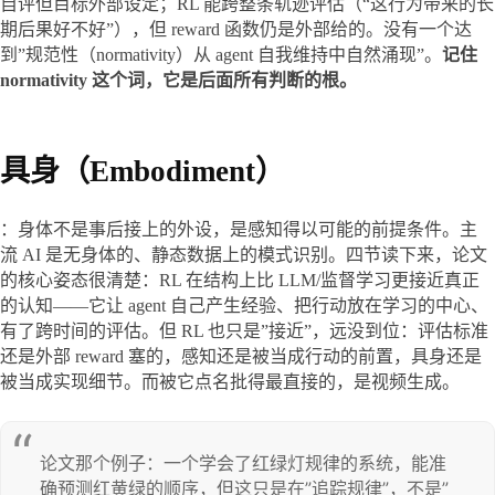
自评但目标外部设定；RL 能跨整条轨迹评估（“这行为带来的长
期后果好不好”），但 reward 函数仍是外部给的。没有一个达
到”规范性（normativity）从 agent 自我维持中自然涌现”。
记住 
normativity 这个词，它是后面所有判断的根。
具身（Embodiment）
：身体不是事后接上的外设，是感知得以可能的前提条件。主
流 AI 是无身体的、静态数据上的模式识别。四节读下来，论文
的核心姿态很清楚：RL 在结构上比 LLM/监督学习更接近真正
的认知——它让 agent 自己产生经验、把行动放在学习的中心、
有了跨时间的评估。但 RL 也只是”接近”，远没到位：评估标准
还是外部 reward 塞的，感知还是被当成行动的前置，具身还是
被当成实现细节。而被它点名批得最直接的，是视频生成。
论文那个例子：一个学会了红绿灯规律的系统，能准
确预测红黄绿的顺序，但这只是在”追踪规律”，不是”