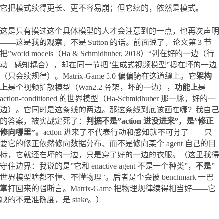
它把模式续得更长、更不容易崩；但它续的，依然是模式。
这是只有摸过这个具体模型的人才会注意到的一点，也再次声明
——这是我的观察，不是 Sutton 的话。前面说了，论文第 3 节
把”world models（Ha & Schmidhuber, 2018）“列在好的一边（行
动 - 感知耦合），却在同一节把”生成式视频模型”摁在坏的一边
（只会续规律）。Matrix-Game 3.0 偏偏骑在这道缝上。它
架构
上
是个视频扩散模型（Wan2.2 骨架，坏的一边），
功能上
是 
action-conditioned 的世界模型（Ha-Schmidhuber 那一脉，好的一
边）。它同时是这条线的两边。那这条线到底该画在哪？我自己
的答案，被实战定死了：
判据不是”action 进没进来”，是”修正
修向哪里”。
action 进来了不代表行动和感知就不可分了——只
要它的修正依然修向数据分布、而不是修向某个 agent 自己的目
标，它就还在坏的一边，只是穿了好的一边的衣服。（这里我得
守住边界：我说的是”它和 enactive agent 不是一个种类”，
不是
”
世界模型啥都不懂、不懂物理”。后者是个会被 benchmark 一巴
掌打回来的强断言。Matrix-Game 把物理规律续得相当好——它
缺的不是准确度，是 stake。）