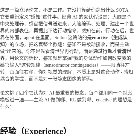
这是一篇立场论文，不是工作。它没打算给你跑出什么 SOTA，
它要重新定义”感知”这件事。经典 AI 的默认假设是：大脑是个
中央处理器，感官把信号送进来，大脑编码、处理、建出一个世
界的内部表征，再据此下达行动指令。感知在前，行动在后，世
界在外面，agent 在里面。Sutton 这篇站的是
enactive（生成认
知）
的立场，把这套整个掀翻：感知不是被动接收，而是主动”
做”出来的。你不是先看清世界再行动，而是
通过行动才看清世
界
。用论文的话说，感知就是掌握”我的身体动作如何改变我的
感官输入”这套规律（sensorimotor contingencies）——眼睛往左
转，画面往右移，你对视觉的理解，本质上是对这套动作 - 感知
耦合的掌握，而不是对一张静态图像的解码。
论文挑了四个它认为对 AI 最重要的概念，每个都用同一个对比
模板过一遍——主流 AI 做到哪、RL 做到哪、enactive 的理想是
什么：
经验（Experience）