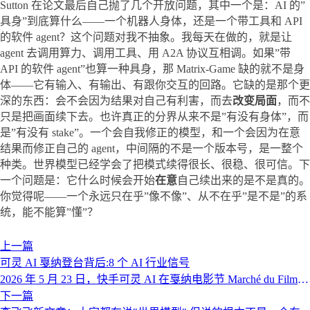
Sutton 在论文最后自己抛了几个开放问题，其中一个是：AI 的”
具身”到底算什么——一个机器人身体，还是一个带工具和 API 
的软件 agent？这个问题对我不抽象。我每天在做的，就是让 
agent 去调用算力、调用工具、用 A2A 协议互相调。如果”带 
API 的软件 agent”也算一种具身，那 Matrix-Game 缺的就不是身
体——它有输入、有输出、有跟你交互的回路。它缺的是那个更
深的东西：会不会因为结果对自己有利害，而去
改变局面
，而不
只是把画面续下去。也许真正的分界从来不是”有没有身体”，而
是”有没有 stake”。一个会自我修正的模型，和一个会因为在意
结果而修正自己的 agent，中间隔的不是一个版本号，是一整个
种类。世界模型已经学会了把模式续得很长、很稳、很可信。下
一个问题是：它什么时候会开始
在意
自己续出来的是不是真的。
你觉得呢——一个永远只在乎”像不像”、从不在乎”是不是”的系
统，能不能算”懂”？
上一篇
可灵 AI 戛纳登台背后:8 个 AI 行业信号
2026 年 5 月 23 日，快手可灵 AI 在戛纳电影节 Marché du Film
举办官方会议，这是中国 AI 视频生成模型首次以"赞助商 + 主
下一篇