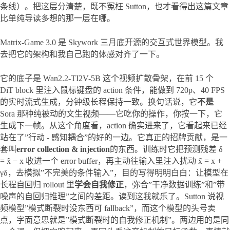
条线）。把这层分清楚，既不冤枉 Sutton，也才看得出这篇文章
比单纯导读多想的那一层在哪。
Matrix-Game 3.0 是 Skywork 三月底开源的交互式世界模型。我
去把它的架构和我自己跑的体感对齐了一下。
它的底子是 Wan2.2-TI2V-5B 这个视频扩散骨架，在前 15 个 
DiT block 里注入鼠标键盘的 action 条件，能做到 720p、40 FPS 
的实时流式生成，分钟级长程保持一致。换句话说，它
不是
Sora 那种纯被动的文生视频——它吃你的操作，你按一下，它
生成下一帧。从这个角度看，action 确实进来了，它看起来已经
站在了”行动 - 感知耦合”的好的一边。它真正的招牌贡献，是一
套叫
error collection & injection
的东西。训练时它把预测残差 δ 
= x̂ − x 收进一个 error buffer，再主动往输入里注入扰动 x̃ = x + 
γδ，去模拟”不完美的条件输入”，目的写得明明白白：让模型在
长程自回归 rollout 里
学会自我修正
，弥合”干净数据训练”和”带
噪声的自回归推理”之间的差距。读到这我就乐了。Sutton 说视
频模型”模式断裂时没东西可 fallback”，而这个模型的头号卖
点，字面意思就是”模式断裂时的自我修正机制”。两边用的是同