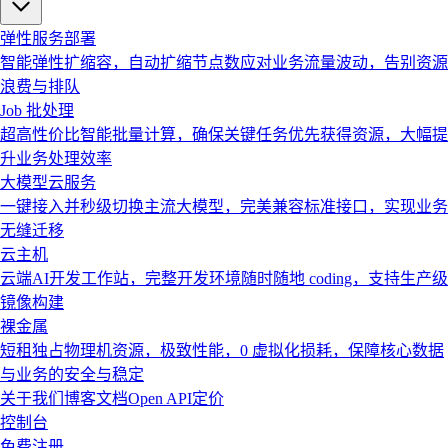
弹性服务部署
智能弹性扩缩容，自动扩缩节点数应对业务流量波动，告别资源
浪费与排队
Job 批处理
超高性价比智能批量计算，确保关键任务优先获得资源，大幅提
升业务处理效率
大模型云服务
一键接入并秒级切换主流大模型，完美兼容标准接口，实现业务
无缝迁移
云主机
云端AI开发工作站，完整开发环境随时随地 coding，支持生产级
镜像构建
裸金属
短租独占物理机资源，极致性能，0 虚拟化损耗，保障核心数据
与业务的安全与稳定
关于我们
博客
文档
Open API
定价
控制台
免费注册