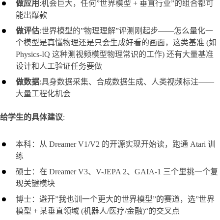
做应用
:机会巨大，任何”世界模型 + 垂直行业”的组合都可
能出爆款
做评估
:世界模型的”物理理解”评测刚起步——怎么量化一
个模型是真懂物理还是只会生成好看的画面，这类基准 (如
Physics-IQ 这种测视频模型物理常识的工作) 还有大量基准
设计和人工验证任务要做
做数据
:具身数据采集、合成数据生成、人类视频标注——
大量工程化机会
给学生的具体建议
:
本科：从 Dreamer V1/V2 的开源实现开始读，跑通 Atari 训
练
硕士：在 Dreamer V3、V-JEPA 2、GAIA-1 三个里挑一个复
现关键模块
博士：避开”我也训一个更大的世界模型”的赛道，选”世界
模型 + 某垂直领域 (机器人/医疗/金融)“的交叉点