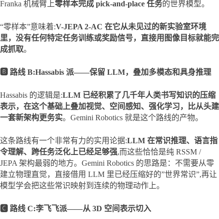
Franka 机械臂上
零样本完成 pick-and-place 任务
的世界模型。
“零样本”意味着:
V-JEPA 2-AC 在它从未见过的新实验室环境
里，没有任何特定任务训练或奖励信号，直接用图像目标就能完
成抓取
。
🅱️ 路线 B:Hassabis 派——保留 LLM，叠加多模态和具身推理
Hassabis 的逻辑是:
LLM 已经积累了几千年人类书写知识的压缩
表示，在这个基础上叠加视觉、空间感知、强化学习，比从头建
一套新架构更务实
。Gemini Robotics 就是这个路线的产物。
这条路线有一个非常有力的实用论据:
LLM 在常识推理、语言指
令理解、跨任务泛化上已经足够强
,而这些恰恰是纯 RSSM / 
JEPA 架构最弱的地方。Gemini Robotics 的思路是：不需要从零
建立物理直觉，直接借用 LLM 里已经压缩好的”世界常识”,再让
模型学会把这些常识映射到连续的物理动作上。
🅲 路线 C:李飞飞派——从 3D 空间表示切入