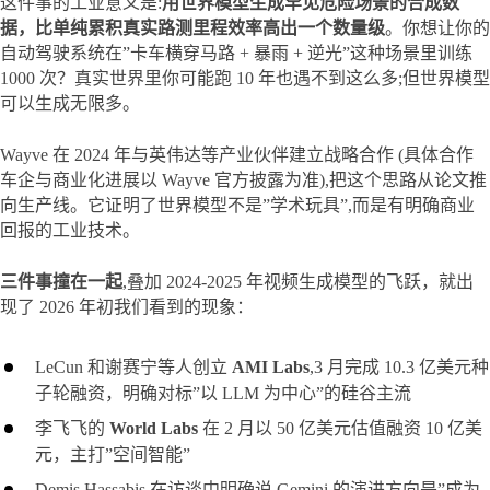
这件事的工业意义是:
用世界模型生成罕见危险场景的合成数
据，比单纯累积真实路测里程效率高出一个数量级
。你想让你的
自动驾驶系统在”卡车横穿马路 + 暴雨 + 逆光”这种场景里训练 
1000 次？真实世界里你可能跑 10 年也遇不到这么多;但世界模型
可以生成无限多。
Wayve 在 2024 年与英伟达等产业伙伴建立战略合作 (具体合作
车企与商业化进展以 Wayve 官方披露为准),把这个思路从论文推
向生产线。它证明了世界模型不是”学术玩具”,而是有明确商业
回报的工业技术。
三件事撞在一起
,叠加 2024-2025 年视频生成模型的飞跃，就出
现了 2026 年初我们看到的现象：
LeCun 和谢赛宁等人创立
AMI Labs
,3 月完成 10.3 亿美元种
子轮融资，明确对标”以 LLM 为中心”的硅谷主流
李飞飞的
World Labs
在 2 月以 50 亿美元估值融资 10 亿美
元，主打”空间智能”
Demis Hassabis 在访谈中明确说 Gemini 的演进方向是”成为