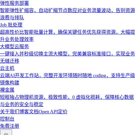
弹性服务部署
智能弹性扩缩容，自动扩缩节点数应对业务流量波动，告别资源
浪费与排队
Job 批处理
超高性价比智能批量计算，确保关键任务优先获得资源，大幅提
升业务处理效率
大模型云服务
一键接入并秒级切换主流大模型，完美兼容标准接口，实现业务
无缝迁移
云主机
云端AI开发工作站，完整开发环境随时随地 coding，支持生产级
镜像构建
裸金属
短租独占物理机资源，极致性能，0 虚拟化损耗，保障核心数据
与业务的安全与稳定
关于我们
博客
文档
Open API
定价
控制台
免费注册