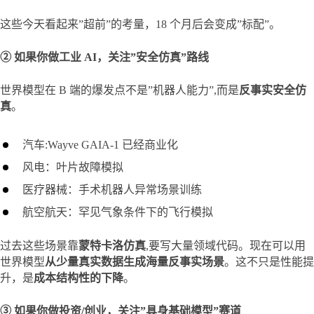
这些今天看起来”超前”的考量，18 个月后会变成”标配”。
② 如果你做工业 AI，关注”安全仿真”路线
世界模型在 B 端的爆发点不是”机器人能力”,而是
反事实安全仿
真
。
汽车:Wayve GAIA-1 已经商业化
风电：叶片故障模拟
医疗器械：手术机器人异常场景训练
航空航天：罕见气象条件下的飞行模拟
过去这些场景靠
蒙特卡洛仿真
,要写大量领域代码。现在可以用
世界模型
从少量真实数据生成海量反事实场景
。这不只是性能提
升，是
成本结构性的下降
。
③ 如果你做投资/创业，关注”具身基础模型”赛道