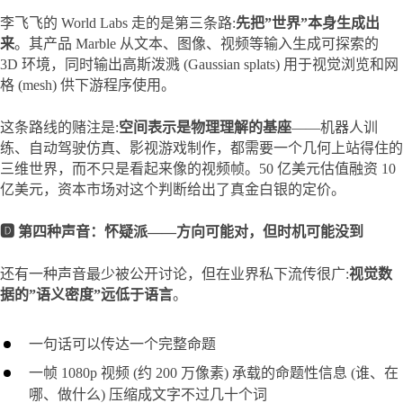
李飞飞的 World Labs 走的是第三条路:
先把”世界”本身生成出
来
。其产品 Marble 从文本、图像、视频等输入生成可探索的 
3D 环境，同时输出高斯泼溅 (Gaussian splats) 用于视觉浏览和网
格 (mesh) 供下游程序使用。
这条路线的赌注是:
空间表示是物理理解的基座
——机器人训
练、自动驾驶仿真、影视游戏制作，都需要一个几何上站得住的
三维世界，而不只是看起来像的视频帧。50 亿美元估值融资 10 
亿美元，资本市场对这个判断给出了真金白银的定价。
🅳 第四种声音：怀疑派——方向可能对，但时机可能没到
还有一种声音最少被公开讨论，但在业界私下流传很广:
视觉数
据的”语义密度”远低于语言
。
一句话可以传达一个完整命题
一帧 1080p 视频 (约 200 万像素) 承载的命题性信息 (谁、在
哪、做什么) 压缩成文字不过几十个词