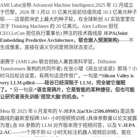
AMI Labs(全称 Advanced Machine Intelligence,2025 年 12 月成立
于巴黎，2026 年 3 月以 35 亿美元投前估值完成 10.3 亿美元种子
轮——这是欧洲史上最大的种子轮，在全球新创 AI 实验室里仅
次于 Thinking Machines 的 20 亿美元。Alex LeBrun 担任 
CEO,LeCun 担任执行董事长) 押注的技术路线是 
JEPA(Joint 
Embedding Predictive Architecture，联合嵌入预测架构)
——不
生成像素，直接在语义空间里预测状态变迁。
谢赛宁 (AMI Labs 联合创始人兼首席科学官，Diffusion 
Transformers 架构的共同作者) 在张小珺《商业访谈录》那场 7 小
时马拉松访谈里，有两句话流传很广。一句是:
“Silicon Valley is 
very LLM-pilled——硅谷已经深陷于 LLM，完全被它催眠
了。”
 另一句是:
“语言是鸦片，它是智能的某种捷径，但也可能
让研究者丧失训练’视觉大脑’的机会。”
Meta 在 2025 年 6 月发布的 
V-JEPA 2(arXiv:2506.09985)
 是这条
路线的最新里程碑:1M+ 小时视频预训练 (具体参数量以论文披露
为准),含 8B 参数的 LLM 对齐版本用于视频问答，以及 
V-JEPA 
2-AC
——一个用不到 62 小时无标注机器人视频后训练、能在 