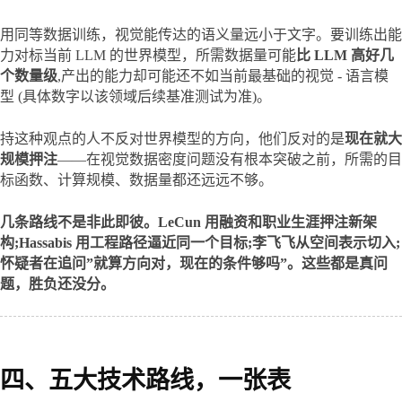
用同等数据训练，视觉能传达的语义量远小于文字。要训练出能
力对标当前 LLM 的世界模型，所需数据量可能
比 LLM 高好几
个数量级
,产出的能力却可能还不如当前最基础的视觉 - 语言模
型 (具体数字以该领域后续基准测试为准)。
持这种观点的人不反对世界模型的方向，他们反对的是
现在就大
规模押注
——在视觉数据密度问题没有根本突破之前，所需的目
标函数、计算规模、数据量都还远远不够。
几条路线不是非此即彼。LeCun 用融资和职业生涯押注新架
构;Hassabis 用工程路径逼近同一个目标;李飞飞从空间表示切入;
怀疑者在追问”就算方向对，现在的条件够吗”。这些都是真问
题，胜负还没分。
四、五大技术路线，一张表